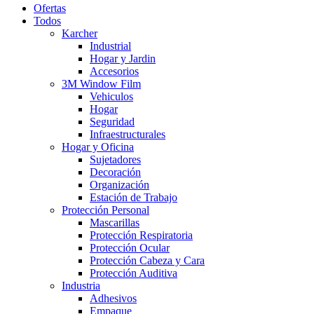
Ofertas
Todos
Karcher
Industrial
Hogar y Jardin
Accesorios
3M Window Film
Vehiculos
Hogar
Seguridad
Infraestructurales
Hogar y Oficina
Sujetadores
Decoración
Organización
Estación de Trabajo
Protección Personal
Mascarillas
Protección Respiratoria
Protección Ocular
Protección Cabeza y Cara
Protección Auditiva
Industria
Adhesivos
Empaque