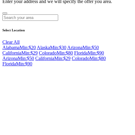
Enter your address and we will specify the offer you area.
Select Location
Clear All
Alabama
Min:$20
Alaska
Min:$30
Arizona
Min:$50
California
Min:$29
Colorado
Min:$80
Florida
Min:$90
Arizona
Min:$50
California
Min:$29
Colorado
Min:$80
Florida
Min:$90