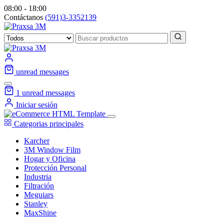
08:00 - 18:00
Contáctanos
(591)3-3352139
unread messages
1
unread messages
Iniciar sesión
Categorias principales
Karcher
3M Window Film
Hogar y Oficina
Protección Personal
Industria
Filtración
Meguiars
Stanley
MaxShine