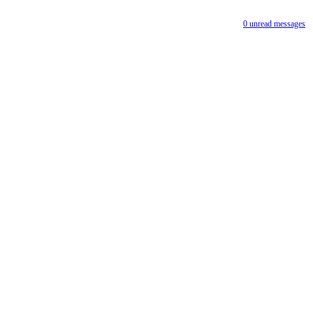
0
unread messages
Sujetadores
17066CLR UV-ES Command Window
Hook
Bs. 39,60
Añadir