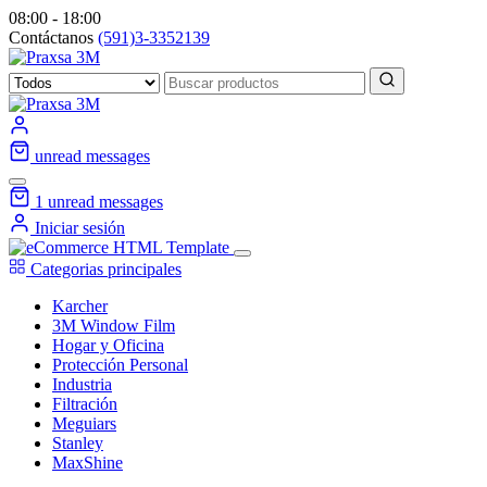
08:00 - 18:00
Contáctanos
(591)3-3352139
unread messages
1
unread messages
Iniciar sesión
Categorias principales
Karcher
3M Window Film
Hogar y Oficina
Protección Personal
Industria
Filtración
Meguiars
Stanley
MaxShine