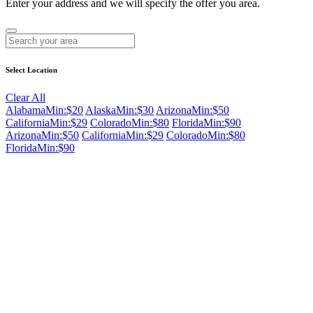
Enter your address and we will specify the offer you area.
Select Location
Clear All
Alabama
Min:$20
Alaska
Min:$30
Arizona
Min:$50
California
Min:$29
Colorado
Min:$80
Florida
Min:$90
Arizona
Min:$50
California
Min:$29
Colorado
Min:$80
Florida
Min:$90