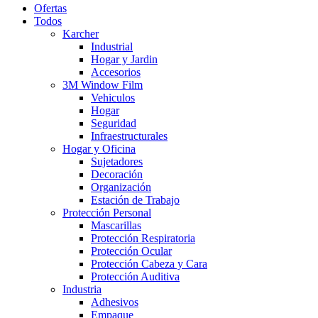
Ofertas
Todos
Karcher
Industrial
Hogar y Jardin
Accesorios
3M Window Film
Vehiculos
Hogar
Seguridad
Infraestructurales
Hogar y Oficina
Sujetadores
Decoración
Organización
Estación de Trabajo
Protección Personal
Mascarillas
Protección Respiratoria
Protección Ocular
Protección Cabeza y Cara
Protección Auditiva
Industria
Adhesivos
Empaque