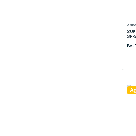
Adhe
SUP
SPR
Bs. 
Ag