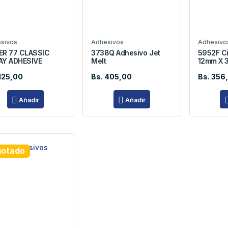
sivos
Adhesivos
Adhesivo
ER 77 CLASSIC
3738Q Adhesivo Jet
5952F C
AY ADHESIVE
Melt
12mm X 
125,00
Bs. 405,00
Bs. 356
Añadir
Añadir
otado