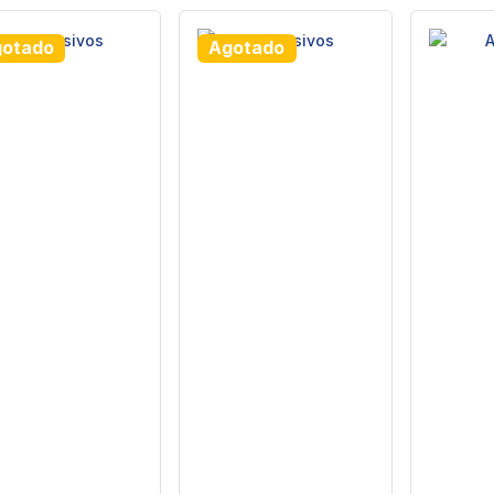
otado
Agotado