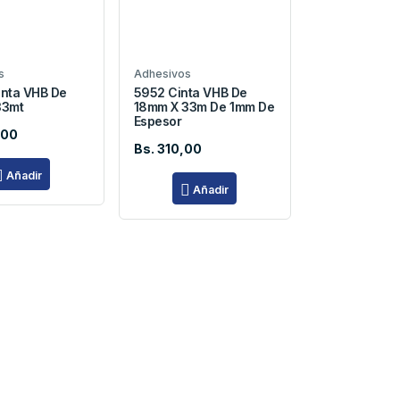
s
Adhesivos
inta VHB De
5952 Cinta VHB De
33mt
18mm X 33m De 1mm De
Espesor
,00
Bs. 310,00
Añadir
Añadir