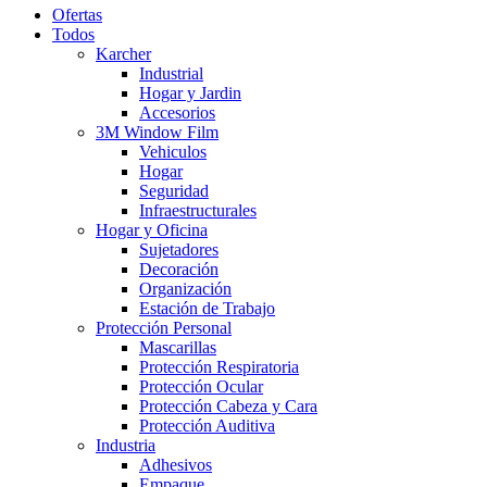
Ofertas
Todos
Karcher
Industrial
Hogar y Jardin
Accesorios
3M Window Film
Vehiculos
Hogar
Seguridad
Infraestructurales
Hogar y Oficina
Sujetadores
Decoración
Organización
Estación de Trabajo
Protección Personal
Mascarillas
Protección Respiratoria
Protección Ocular
Protección Cabeza y Cara
Protección Auditiva
Industria
Adhesivos
Empaque