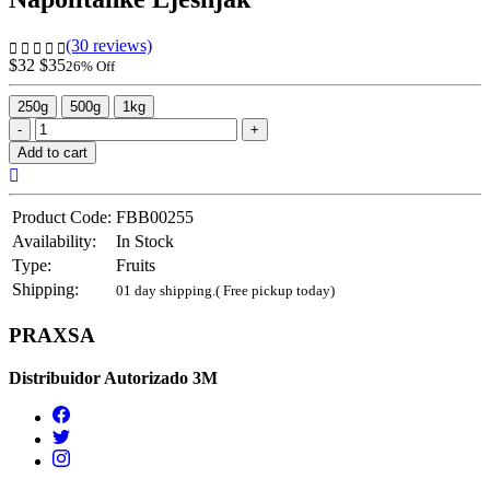
(30 reviews)
$32
$35
26% Off
250g
500g
1kg
Add to cart
Product Code:
FBB00255
Availability:
In Stock
Type:
Fruits
Shipping:
01 day shipping.
( Free pickup today)
PRAXSA
Distribuidor Autorizado 3M