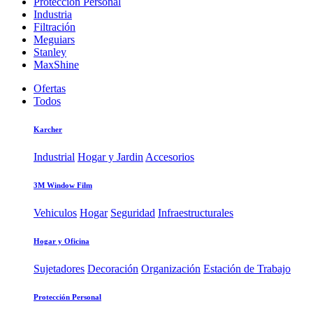
Protección Personal
Industria
Filtración
Meguiars
Stanley
MaxShine
Ofertas
Todos
Karcher
Industrial
Hogar y Jardin
Accesorios
3M Window Film
Vehiculos
Hogar
Seguridad
Infraestructurales
Hogar y Oficina
Sujetadores
Decoración
Organización
Estación de Trabajo
Protección Personal