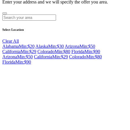
Enter your address and we will specify the offer you area.
Select Location
Clear All
Alabama
Min:$20
Alaska
Min:$30
Arizona
Min:$50
California
Min:$29
Colorado
Min:$80
Florida
Min:$90
Arizona
Min:$50
California
Min:$29
Colorado
Min:$80
Florida
Min:$90