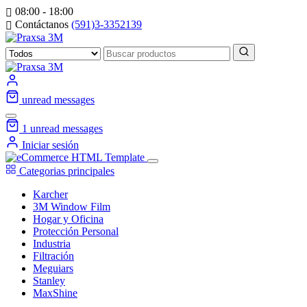
08:00 - 18:00
Contáctanos
(591)3-3352139
unread messages
1
unread messages
Iniciar sesión
Categorias principales
Karcher
3M Window Film
Hogar y Oficina
Protección Personal
Industria
Filtración
Meguiars
Stanley
MaxShine