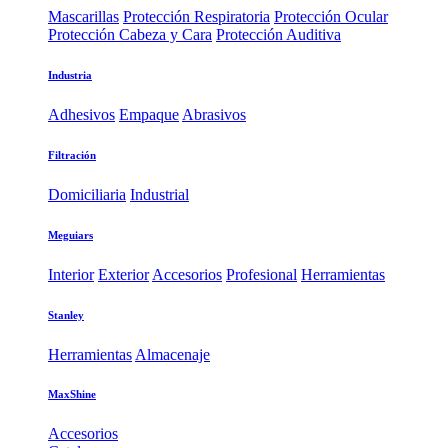
Mascarillas
Protección Respiratoria
Protección Ocular
Protección Cabeza y Cara
Protección Auditiva
Industria
Adhesivos
Empaque
Abrasivos
Filtración
Domiciliaria
Industrial
Meguiars
Interior
Exterior
Accesorios
Profesional
Herramientas
Stanley
Herramientas
Almacenaje
MaxShine
Accesorios