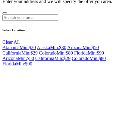
Enter your address and we will specify the offer you area.
Select Location
Clear All
Alabama
Min:$20
Alaska
Min:$30
Arizona
Min:$50
California
Min:$29
Colorado
Min:$80
Florida
Min:$90
Arizona
Min:$50
California
Min:$29
Colorado
Min:$80
Florida
Min:$90