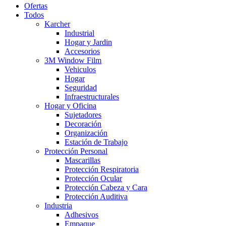
Ofertas
Todos
Karcher
Industrial
Hogar y Jardin
Accesorios
3M Window Film
Vehiculos
Hogar
Seguridad
Infraestructurales
Hogar y Oficina
Sujetadores
Decoración
Organización
Estación de Trabajo
Protección Personal
Mascarillas
Protección Respiratoria
Protección Ocular
Protección Cabeza y Cara
Protección Auditiva
Industria
Adhesivos
Empaque