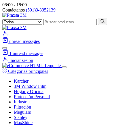
08:00 - 18:00
Contáctanos
(591)3-3352139
unread messages
1
unread messages
Iniciar sesión
Categorias principales
Karcher
3M Window Film
Hogar y Oficina
Protección Personal
Industria
Filtración
Meguiars
Stanley
MaxShine