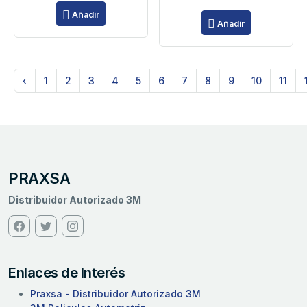
Añadir
Añadir
‹
1
2
3
4
5
6
7
8
9
10
11
PRAXSA
Distribuidor Autorizado 3M
Enlaces de Interés
Praxsa - Distribuidor Autorizado 3M