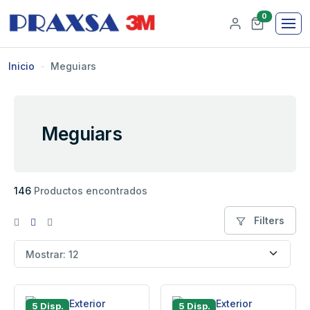
0
Inicio
Meguiars
Meguiars
146
Productos encontrados
Filters
5 Disp.
5 Disp.