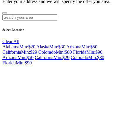
Enter your address and we will specify the offer you area.
Select Location
Clear All
Alabama
Min:$20
Alaska
Min:$30
Arizona
Min:$50
California
Min:$29
Colorado
Min:$80
Florida
Min:$90
Arizona
Min:$50
California
Min:$29
Colorado
Min:$80
Florida
Min:$90