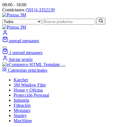
08:00 - 18:00
Contáctanos
(591)3-3352139
unread messages
1
unread messages
Iniciar sesión
Categorias principales
Karcher
3M Window Film
Hogar y Oficina
Protección Personal
Industria
Filtración
Meguiars
Stanley
MaxShine