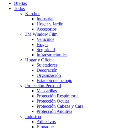
Ofertas
Todos
Karcher
Industrial
Hogar y Jardin
Accesorios
3M Window Film
Vehiculos
Hogar
Seguridad
Infraestructurales
Hogar y Oficina
Sujetadores
Decoración
Organización
Estación de Trabajo
Protección Personal
Mascarillas
Protección Respiratoria
Protección Ocular
Protección Cabeza y Cara
Protección Auditiva
Industria
Adhesivos
Empaque