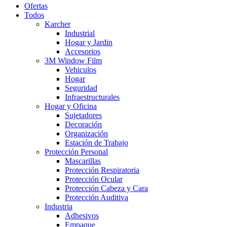
Ofertas
Todos
Karcher
Industrial
Hogar y Jardin
Accesorios
3M Window Film
Vehiculos
Hogar
Seguridad
Infraestructurales
Hogar y Oficina
Sujetadores
Decoración
Organización
Estación de Trabajo
Protección Personal
Mascarillas
Protección Respiratoria
Protección Ocular
Protección Cabeza y Cara
Protección Auditiva
Industria
Adhesivos
Empaque