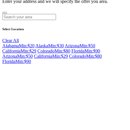
Enter your address and we will specify the offer you area.
Select Location
Clear All
Alabama
Min:$20
Alaska
Min:$30
Arizona
Min:$50
California
Min:$29
Colorado
Min:$80
Florida
Min:$90
Arizona
Min:$50
California
Min:$29
Colorado
Min:$80
Florida
Min:$90