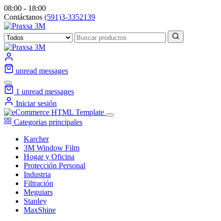
08:00 - 18:00
Contáctanos
(591)3-3352139
unread messages
1
unread messages
Iniciar sesión
Categorias principales
Karcher
3M Window Film
Hogar y Oficina
Protección Personal
Industria
Filtración
Meguiars
Stanley
MaxShine