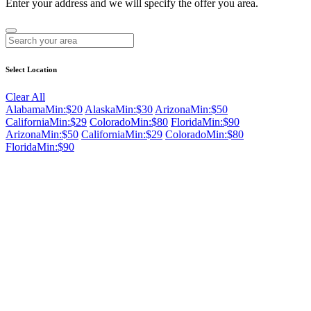
Enter your address and we will specify the offer you area.
Select Location
Clear All
Alabama
Min:$20
Alaska
Min:$30
Arizona
Min:$50
California
Min:$29
Colorado
Min:$80
Florida
Min:$90
Arizona
Min:$50
California
Min:$29
Colorado
Min:$80
Florida
Min:$90