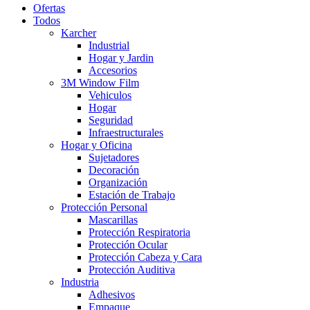
Ofertas
Todos
Karcher
Industrial
Hogar y Jardin
Accesorios
3M Window Film
Vehiculos
Hogar
Seguridad
Infraestructurales
Hogar y Oficina
Sujetadores
Decoración
Organización
Estación de Trabajo
Protección Personal
Mascarillas
Protección Respiratoria
Protección Ocular
Protección Cabeza y Cara
Protección Auditiva
Industria
Adhesivos
Empaque