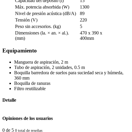
Capacidad del depósito (l)
15
Máx. potencia absorbida (W)
1300
Nivel de presión acústica (dB/A)
89
Tensión (V)
220
Peso sin accesorios. (kg)
5
Dimensiones (la. × an. × al.).
470 x 390 x
(mm)
400mm
Equipamiento
Manguera de aspiración, 2 m
Tubo de aspiración, 2 unidades, 0.5 m
Boquilla barredora de suelos para suciedad seca y húmeda,
360 mm
Boquilla de ranuras
Filtro reutilizable
Detalle
Opiniones de los usuarios
0 de 5
0 total de reseñas