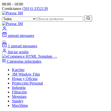
08:00 - 18:00
Contáctanos
(591)3-3352139
unread messages
1
unread messages
Iniciar sesión
Categorias principales
Karcher
3M Window Film
Hogar y Oficina
Protección Personal
Industria
Filtración
Meguiars
Stanley
MaxShine