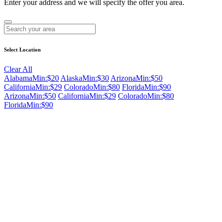
Enter your address and we will specify the offer you area.
Select Location
Clear All
Alabama
Min:$20
Alaska
Min:$30
Arizona
Min:$50
California
Min:$29
Colorado
Min:$80
Florida
Min:$90
Arizona
Min:$50
California
Min:$29
Colorado
Min:$80
Florida
Min:$90