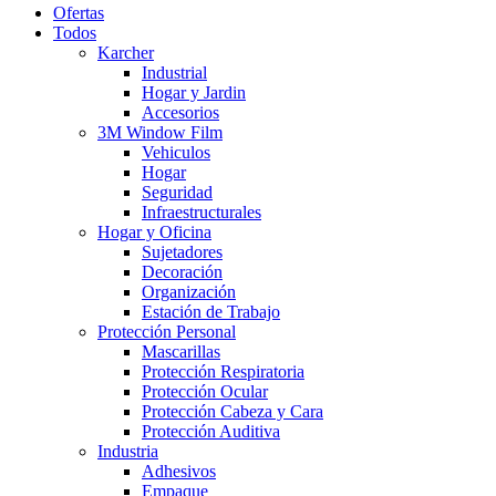
Ofertas
Todos
Karcher
Industrial
Hogar y Jardin
Accesorios
3M Window Film
Vehiculos
Hogar
Seguridad
Infraestructurales
Hogar y Oficina
Sujetadores
Decoración
Organización
Estación de Trabajo
Protección Personal
Mascarillas
Protección Respiratoria
Protección Ocular
Protección Cabeza y Cara
Protección Auditiva
Industria
Adhesivos
Empaque