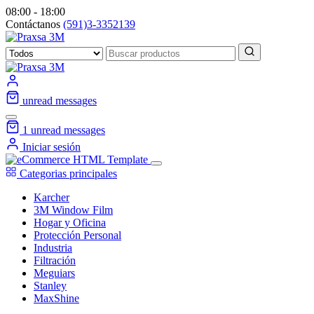
08:00 - 18:00
Contáctanos
(591)3-3352139
unread messages
1
unread messages
Iniciar sesión
Categorias principales
Karcher
3M Window Film
Hogar y Oficina
Protección Personal
Industria
Filtración
Meguiars
Stanley
MaxShine