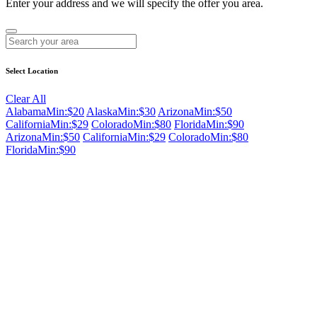
Enter your address and we will specify the offer you area.
Select Location
Clear All
Alabama
Min:$20
Alaska
Min:$30
Arizona
Min:$50
California
Min:$29
Colorado
Min:$80
Florida
Min:$90
Arizona
Min:$50
California
Min:$29
Colorado
Min:$80
Florida
Min:$90