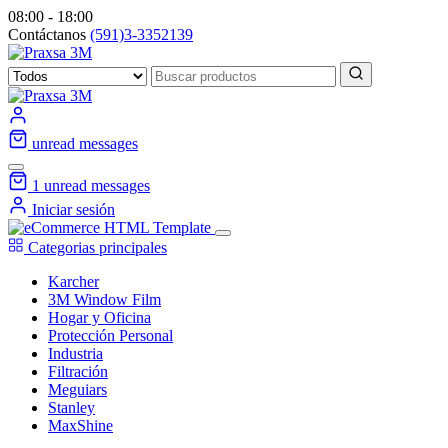
08:00 - 18:00
Contáctanos
(591)3-3352139
unread messages
1
unread messages
Iniciar sesión
Categorias principales
Karcher
3M Window Film
Hogar y Oficina
Protección Personal
Industria
Filtración
Meguiars
Stanley
MaxShine