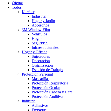
Ofertas
Todos
Karcher
Industrial
Hogar y Jardin
Accesorios
3M Window Film
Vehiculos
Hogar
Seguridad
Infraestructurales
Hogar y Oficina
Sujetadores
Decoración
Organización
Estación de Trabajo
Protección Personal
Mascarillas
Protección Respiratoria
Protección Ocular
Protección Cabeza y Cara
Protección Auditiva
Industria
Adhesivos
Empaque