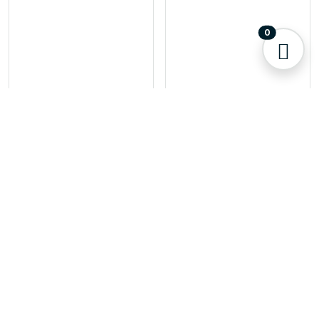
0
Exterior
Exterior
Foaming Bug & Tar
Soft Wash Gel 473 Ml
Remover 425g.
Bs. 106,00
Bs. 142,00
Añadir
Añadir
10 Disp.