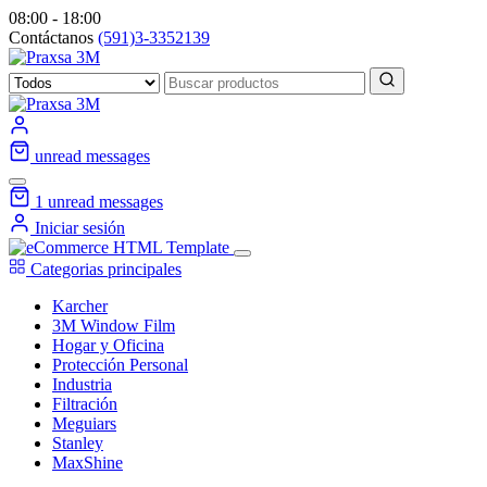
08:00 - 18:00
Contáctanos
(591)3-3352139
unread messages
1
unread messages
Iniciar sesión
Categorias principales
Karcher
3M Window Film
Hogar y Oficina
Protección Personal
Industria
Filtración
Meguiars
Stanley
MaxShine