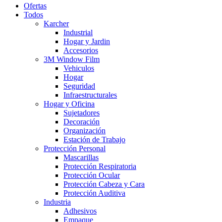
Ofertas
Todos
Karcher
Industrial
Hogar y Jardin
Accesorios
3M Window Film
Vehiculos
Hogar
Seguridad
Infraestructurales
Hogar y Oficina
Sujetadores
Decoración
Organización
Estación de Trabajo
Protección Personal
Mascarillas
Protección Respiratoria
Protección Ocular
Protección Cabeza y Cara
Protección Auditiva
Industria
Adhesivos
Empaque