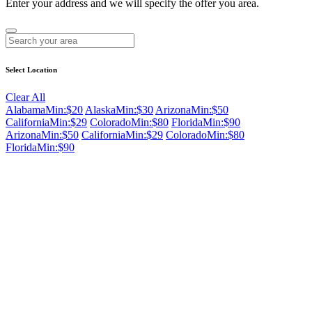
Enter your address and we will specify the offer you area.
Select Location
Clear All
Alabama
Min:$20
Alaska
Min:$30
Arizona
Min:$50
California
Min:$29
Colorado
Min:$80
Florida
Min:$90
Arizona
Min:$50
California
Min:$29
Colorado
Min:$80
Florida
Min:$90