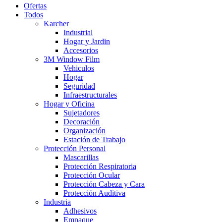
Ofertas
Todos
Karcher
Industrial
Hogar y Jardin
Accesorios
3M Window Film
Vehiculos
Hogar
Seguridad
Infraestructurales
Hogar y Oficina
Sujetadores
Decoración
Organización
Estación de Trabajo
Protección Personal
Mascarillas
Protección Respiratoria
Protección Ocular
Protección Cabeza y Cara
Protección Auditiva
Industria
Adhesivos
Empaque