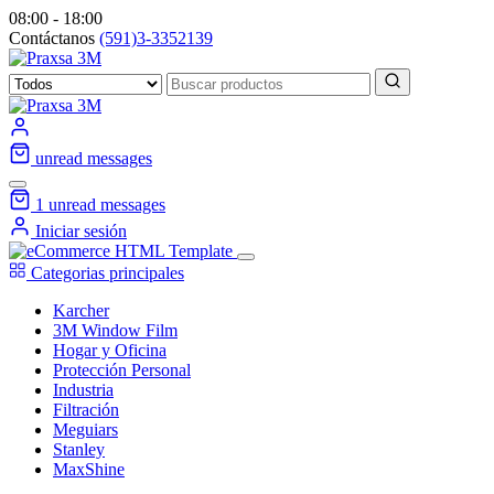
08:00 - 18:00
Contáctanos
(591)3-3352139
unread messages
1
unread messages
Iniciar sesión
Categorias principales
Karcher
3M Window Film
Hogar y Oficina
Protección Personal
Industria
Filtración
Meguiars
Stanley
MaxShine