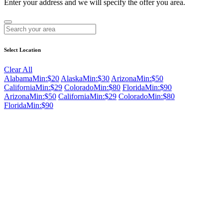
Enter your address and we will specify the offer you area.
Select Location
Clear All
Alabama
Min:$20
Alaska
Min:$30
Arizona
Min:$50
California
Min:$29
Colorado
Min:$80
Florida
Min:$90
Arizona
Min:$50
California
Min:$29
Colorado
Min:$80
Florida
Min:$90