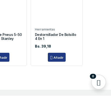
Herramientas
De Pneus 5-50
Destornillador De Bolsillo
 Stanley
4 En 1
Bs. 39,18
ñadir
Añadir
0
laces de Interés