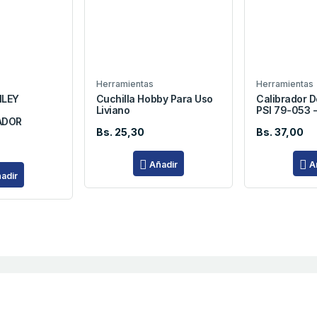
Herramientas
Herramientas
NLEY
Cuchilla Hobby Para Uso
Calibrador 
Liviano
PSI 79-053 -
ADOR
Bs. 25,30
Bs. 37,00
Añadir
A
adir
En