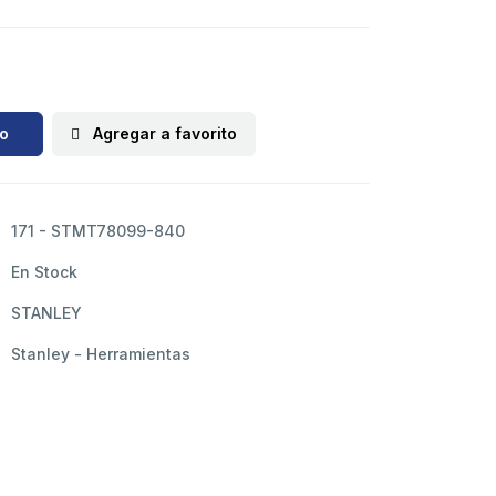
to
Agregar a favorito
171 - STMT78099-840
En Stock
STANLEY
Stanley - Herramientas