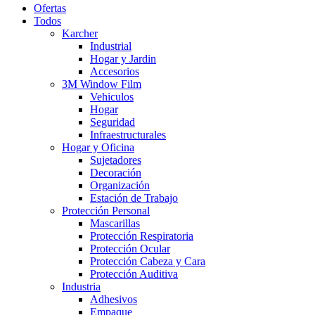
Ofertas
Todos
Karcher
Industrial
Hogar y Jardin
Accesorios
3M Window Film
Vehiculos
Hogar
Seguridad
Infraestructurales
Hogar y Oficina
Sujetadores
Decoración
Organización
Estación de Trabajo
Protección Personal
Mascarillas
Protección Respiratoria
Protección Ocular
Protección Cabeza y Cara
Protección Auditiva
Industria
Adhesivos
Empaque