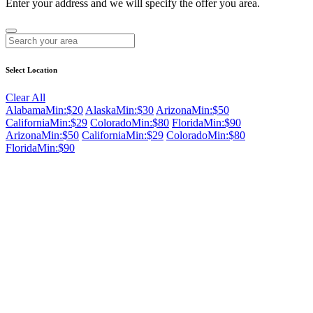
Enter your address and we will specify the offer you area.
Select Location
Clear All
Alabama
Min:$20
Alaska
Min:$30
Arizona
Min:$50
California
Min:$29
Colorado
Min:$80
Florida
Min:$90
Arizona
Min:$50
California
Min:$29
Colorado
Min:$80
Florida
Min:$90