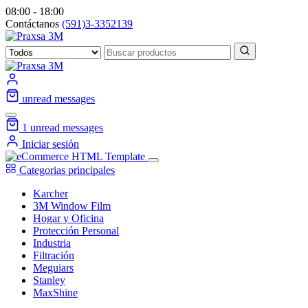
08:00 - 18:00
Contáctanos
(591)3-3352139
unread messages
1
unread messages
Iniciar sesión
Categorias principales
Karcher
3M Window Film
Hogar y Oficina
Protección Personal
Industria
Filtración
Meguiars
Stanley
MaxShine