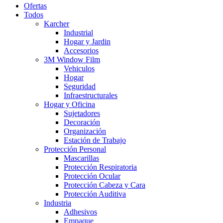
Ofertas
Todos
Karcher
Industrial
Hogar y Jardin
Accesorios
3M Window Film
Vehiculos
Hogar
Seguridad
Infraestructurales
Hogar y Oficina
Sujetadores
Decoración
Organización
Estación de Trabajo
Protección Personal
Mascarillas
Protección Respiratoria
Protección Ocular
Protección Cabeza y Cara
Protección Auditiva
Industria
Adhesivos
Empaque