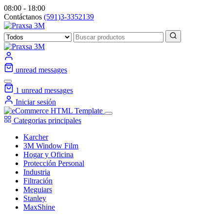
08:00 - 18:00
Contáctanos
(591)3-3352139
unread messages
1
unread messages
Iniciar sesión
Categorias principales
Karcher
3M Window Film
Hogar y Oficina
Protección Personal
Industria
Filtración
Meguiars
Stanley
MaxShine