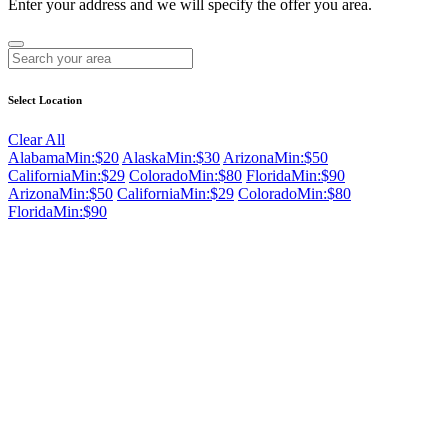
Enter your address and we will specify the offer you area.
Select Location
Clear All
Alabama
Min:$20
Alaska
Min:$30
Arizona
Min:$50
California
Min:$29
Colorado
Min:$80
Florida
Min:$90
Arizona
Min:$50
California
Min:$29
Colorado
Min:$80
Florida
Min:$90