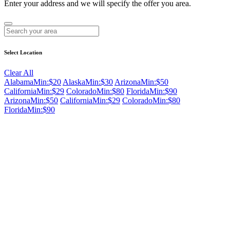
Enter your address and we will specify the offer you area.
Select Location
Clear All
Alabama
Min:$20
Alaska
Min:$30
Arizona
Min:$50
California
Min:$29
Colorado
Min:$80
Florida
Min:$90
Arizona
Min:$50
California
Min:$29
Colorado
Min:$80
Florida
Min:$90