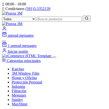
08:00 - 18:00
Contáctanos
(591)3-3352139
unread messages
1
unread messages
Iniciar sesión
Categorias principales
Karcher
3M Window Film
Hogar y Oficina
Protección Personal
Industria
Filtración
Meguiars
Stanley
MaxShine