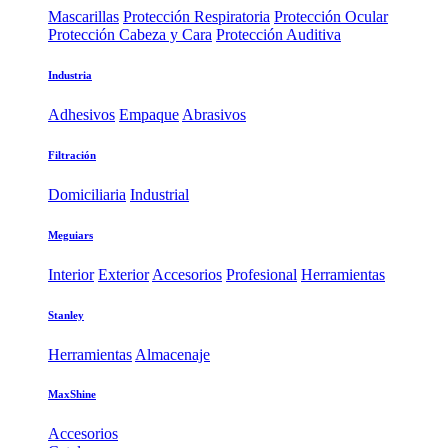
Mascarillas
Protección Respiratoria
Protección Ocular
Protección Cabeza y Cara
Protección Auditiva
Industria
Adhesivos
Empaque
Abrasivos
Filtración
Domiciliaria
Industrial
Meguiars
Interior
Exterior
Accesorios
Profesional
Herramientas
Stanley
Herramientas
Almacenaje
MaxShine
Accesorios