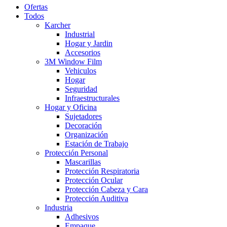
Ofertas
Todos
Karcher
Industrial
Hogar y Jardin
Accesorios
3M Window Film
Vehiculos
Hogar
Seguridad
Infraestructurales
Hogar y Oficina
Sujetadores
Decoración
Organización
Estación de Trabajo
Protección Personal
Mascarillas
Protección Respiratoria
Protección Ocular
Protección Cabeza y Cara
Protección Auditiva
Industria
Adhesivos
Empaque