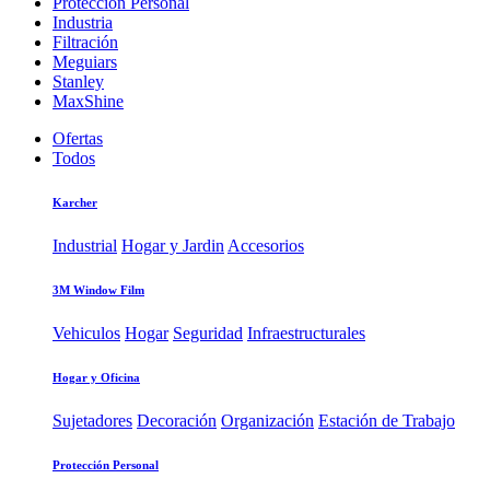
Protección Personal
Industria
Filtración
Meguiars
Stanley
MaxShine
Ofertas
Todos
Karcher
Industrial
Hogar y Jardin
Accesorios
3M Window Film
Vehiculos
Hogar
Seguridad
Infraestructurales
Hogar y Oficina
Sujetadores
Decoración
Organización
Estación de Trabajo
Protección Personal