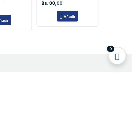
Bs. 88,00
Añadir
ñadir
0
laces de Interés
Praxsa - Distribuidor Autorizado 3M
3M Peliculas Automotriz