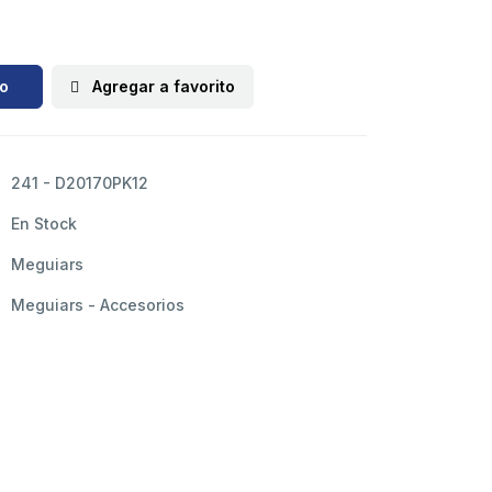
to
Agregar a favorito
241 - D20170PK12
En Stock
Meguiars
Meguiars - Accesorios