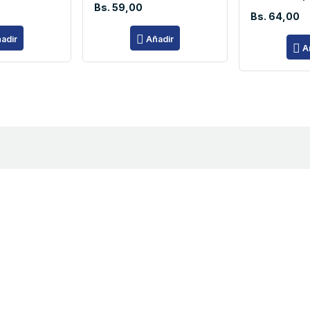
Bs. 59,00
Bs. 64,00
adir
Añadir
A
En
Copyright 2022 © Software Tecnology.