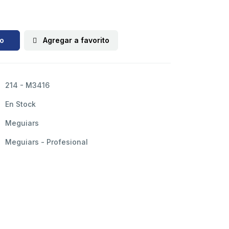
to
Agregar a favorito
214 - M3416
En Stock
Meguiars
Meguiars - Profesional