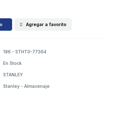
to
Agregar a favorito
186 - STHT0-77364
En Stock
STANLEY
Stanley - Almacenaje