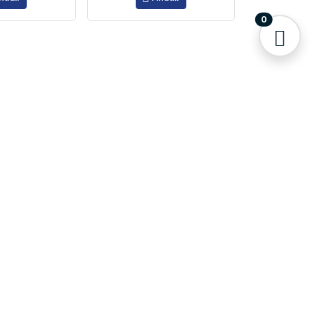
0
laces de Interés
Praxsa - Distribuidor Autorizado 3M
3M Peliculas Automotriz