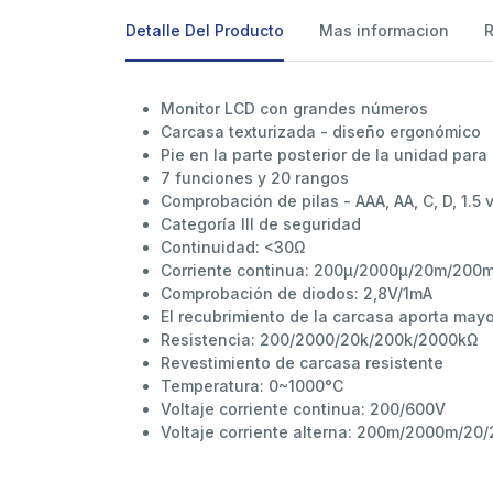
Detalle Del Producto
Mas informacion
Monitor LCD con grandes números
Carcasa texturizada - diseño ergonómico
Pie en la parte posterior de la unidad par
7 funciones y 20 rangos
Comprobación de pilas - AAA, AA, C, D, 1.5 v
Categoría III de seguridad
Continuidad: <30Ω
Corriente continua: 200μ/2000μ/20m/200
Comprobación de diodos: 2,8V/1mA
El recubrimiento de la carcasa aporta may
Resistencia: 200/2000/20k/200k/2000kΩ
Revestimiento de carcasa resistente
Temperatura: 0~1000°C
Voltaje corriente continua: 200/600V
Voltaje corriente alterna: 200m/2000m/20