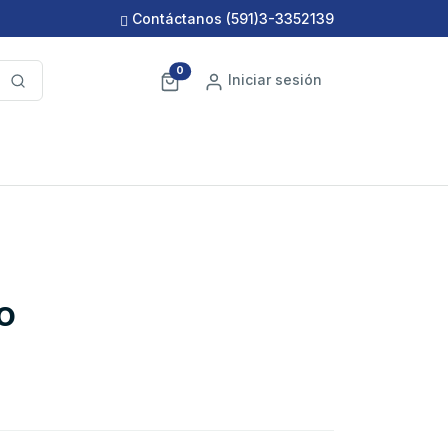
Contáctanos
(591)3-3352139
0
Iniciar sesión
o