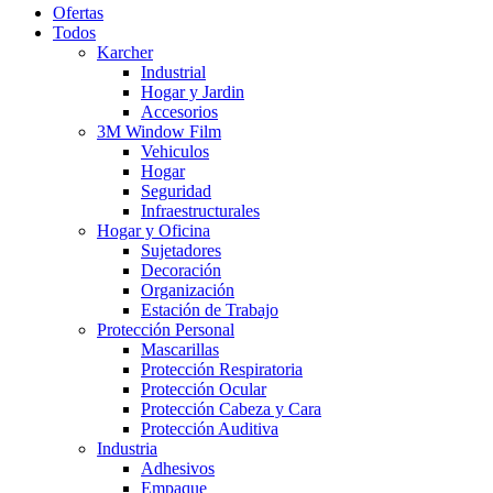
Ofertas
Todos
Karcher
Industrial
Hogar y Jardin
Accesorios
3M Window Film
Vehiculos
Hogar
Seguridad
Infraestructurales
Hogar y Oficina
Sujetadores
Decoración
Organización
Estación de Trabajo
Protección Personal
Mascarillas
Protección Respiratoria
Protección Ocular
Protección Cabeza y Cara
Protección Auditiva
Industria
Adhesivos
Empaque