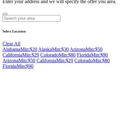
Enter your address and we will specify the offer you area.
Select Location
Clear All
Alabama
Min:$20
Alaska
Min:$30
Arizona
Min:$50
California
Min:$29
Colorado
Min:$80
Florida
Min:$90
Arizona
Min:$50
California
Min:$29
Colorado
Min:$80
Florida
Min:$90