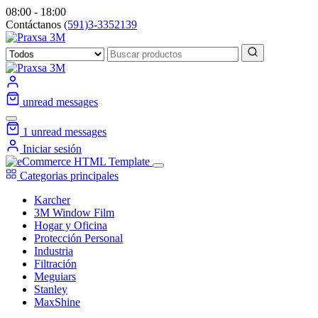
08:00 - 18:00
Contáctanos
(591)3-3352139
unread messages
1
unread messages
Iniciar sesión
Categorias principales
Karcher
3M Window Film
Hogar y Oficina
Protección Personal
Industria
Filtración
Meguiars
Stanley
MaxShine