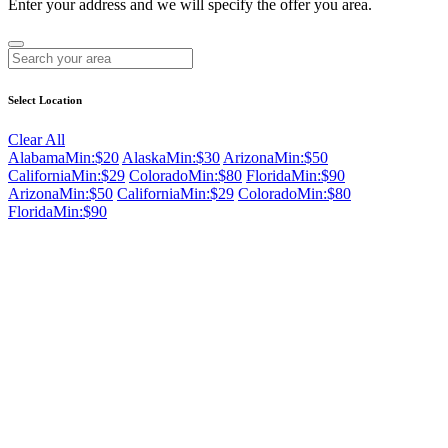
Enter your address and we will specify the offer you area.
Select Location
Clear All
Alabama
Min:$20
Alaska
Min:$30
Arizona
Min:$50
California
Min:$29
Colorado
Min:$80
Florida
Min:$90
Arizona
Min:$50
California
Min:$29
Colorado
Min:$80
Florida
Min:$90