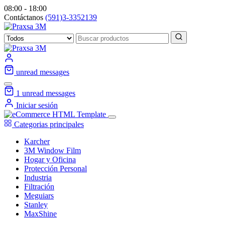
08:00 - 18:00
Contáctanos
(591)3-3352139
unread messages
1
unread messages
Iniciar sesión
Categorias principales
Karcher
3M Window Film
Hogar y Oficina
Protección Personal
Industria
Filtración
Meguiars
Stanley
MaxShine