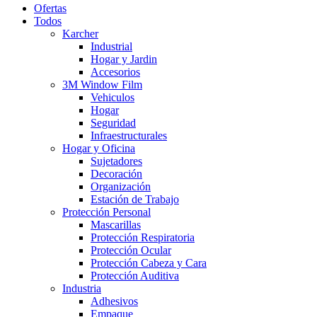
Ofertas
Todos
Karcher
Industrial
Hogar y Jardin
Accesorios
3M Window Film
Vehiculos
Hogar
Seguridad
Infraestructurales
Hogar y Oficina
Sujetadores
Decoración
Organización
Estación de Trabajo
Protección Personal
Mascarillas
Protección Respiratoria
Protección Ocular
Protección Cabeza y Cara
Protección Auditiva
Industria
Adhesivos
Empaque