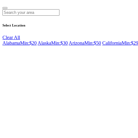
Select Location
Clear All
Alabama
Min:$20
Alaska
Min:$30
Arizona
Min:$50
California
Min:$2