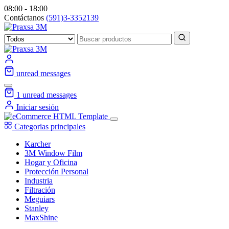
08:00 - 18:00
Contáctanos
(591)3-3352139
unread messages
1
unread messages
Iniciar sesión
Categorias principales
Karcher
3M Window Film
Hogar y Oficina
Protección Personal
Industria
Filtración
Meguiars
Stanley
MaxShine