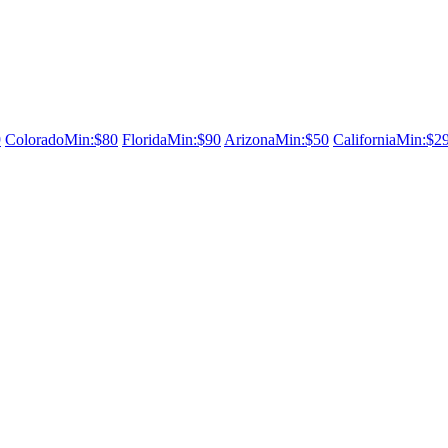
9
Colorado
Min:$80
Florida
Min:$90
Arizona
Min:$50
California
Min:$2