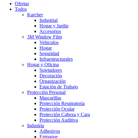
Ofertas
Todos
Karcher
Industrial
Hogar y Jardin
Accesorios
3M Window Film
Vehiculos
Hogar
Seguridad
Infraestructurales
Hogar y Oficina
Sujetadores
Decoración
Organización
Estación de Trabajo
Protección Personal
Mascarillas
Protección Respiratoria
Protección Ocular
Protección Cabeza y Cara
Protección Auditiva
Industria
Adhesivos
Empaque