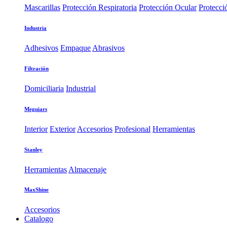
Mascarillas
Protección Respiratoria
Protección Ocular
Protecci
Industria
Adhesivos
Empaque
Abrasivos
Filtración
Domiciliaria
Industrial
Meguiars
Interior
Exterior
Accesorios
Profesional
Herramientas
Stanley
Herramientas
Almacenaje
MaxShine
Accesorios
Catalogo