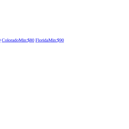
9
Colorado
Min:$80
Florida
Min:$90